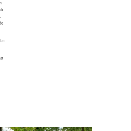
on
ch
.
nde
über
ert