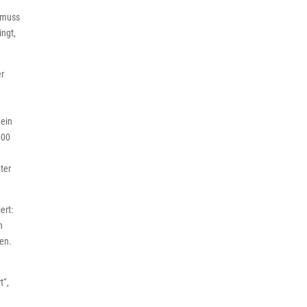
s muss
ingt,
er
 ein
000
ter
ert:
n
ben.
t“,