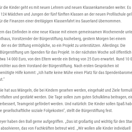
Für die Kinder geht es mit neuen Lehrern und neuen Klassenkameraden weiter. E
 124 Mädchen und Jungen der fünf fünften Klassen an der neuen Profilschule gel
für die Finanzen einer dreitägigen Klassenfahrt ins Sauerland übernommen.
dern das Einfinden in eine neue Klasse mit einem gemeinsamen Wochenende unt
mthaus, Vorsitzender der Bürgerstiftung Ascheberg, gestern Morgen bei einem
der es der Stiftung ermögliche, so ein Projekt zu unterstützen. Allerdings: Die
Bürgerstiftung um Spenden für das Projekt. In der nächsten Woche soll öffentlich
twa 14 000 Euro, von den Eltern werde ein Betrag von 25 Euro erwartet. Rund 10 
richter aus dem Vorstand der Bürgerstiftung. Nach ersten Gesprächen ist
 benötigte Hilfe kommt: „Ich hatte keine Mühe einen Platz für das Spendenbarome
t.“
 Sie hat aus Mängeln, die bei Kindern gesehen werden, eingehakt und Ziele formuli
 entfalten und gestärkt werden. Die Tage sollen zum guten Schulklima beitragen, ei
verbessert, Teamgeist gefördert werden. Und natürlich: Die Kinder sollen Spaß ha
gesellschaftliche soziale Folgekosten“, stellt die Bürgerstiftung fest.
er haben den Ball gerne aufgegriffen. „Das ist großartig und wichtig für den Star
bsolvieren, das von Fachkräften betreut wird. „Wir wollen alle Kinder individuell