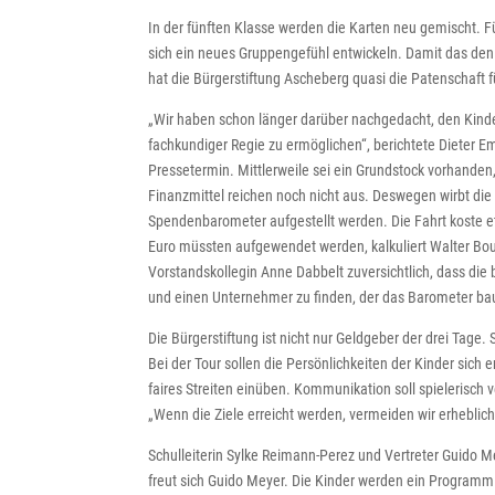
In der fünften Klasse werden die Karten neu gemischt. 
sich ein neues Gruppengefühl entwickeln. Damit das den
hat die Bürgerstiftung Ascheberg quasi die Patenschaft 
„Wir haben schon länger darüber nachgedacht, den Kin
fachkundiger Regie zu ermöglichen“, berichtete Dieter E
Pressetermin. Mittlerweile sei ein Grundstock vorhanden, 
Finanzmittel reichen noch nicht aus. Deswegen wirbt die 
Spendenbarometer aufgestellt werden. Die Fahrt koste e
Euro müssten aufgewendet werden, kalkuliert Walter Bou
Vorstandskollegin Anne Dabbelt zuversichtlich, dass die
und einen Unternehmer zu finden, der das Barometer bau
Die Bürgerstiftung ist nicht nur Geldgeber der drei Tage.
Bei der Tour sollen die Persönlichkeiten der Kinder sich
faires Streiten einüben. Kommunikation soll spielerisch 
„Wenn die Ziele erreicht werden, vermeiden wir erhebliche 
Schulleiterin Sylke Reimann-Perez und Vertreter Guido Mey
freut sich Guido Meyer. Die Kinder werden ein Programm a